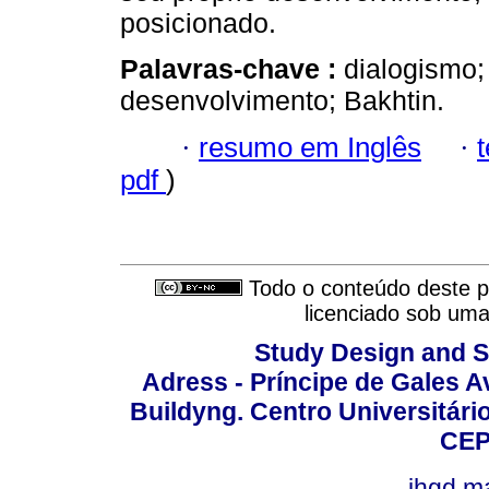
posicionado.
Palavras-chave :
dialogismo;
desenvolvimento; Bakhtin.
·
resumo em Inglês
·
pdf
)
Todo o conteúdo deste pe
licenciado sob um
Study Design and Sc
Adress - Príncipe de Gales A
Buildyng. Centro Universitári
CEP
jhgd.m