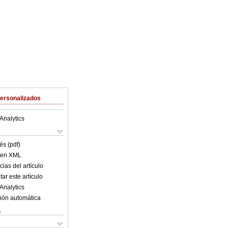
Personalizados
Analytics
és (pdf)
o en XML
ias del artículo
ar este artículo
Analytics
ión automática
s