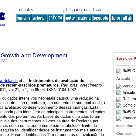
 Growth and Development
Servicios 
1282
SciELO 
Articulo
a Holanda
et al.
Instrumentos de avaliação do
l de recém-nascidos prematuros
.
Rev. bras. crescimento
Portugu
2011, vol.21, n.1, pp.85-98. ISSN 0104-1282.
Articul
dos cuidados intensivos neonatais causou uma redução na
Referenc
idos de risco e, portanto, um aumento de sua morbidade, o
Como cit
 da avaliação do desenvolvimento dessas crianças. Esta
SciELO 
esenhada para identificar os principais instrumentos indicados
ento dos pré-termos. As bases de dados utilizadas foram
Traducc
anuais dos instrumentos e livros na área de Pediatria por
lhes sobre os instrumentos e não estabelecer limite de
Indicadore
pesquisa foi identificar desde os instrumentos mais antigos
Compartir
ente. Foram identificados 11 instrumentos de avaliação do