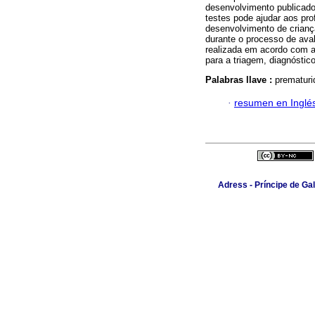
desenvolvimento publicad
testes pode ajudar aos pr
desenvolvimento de crianç
durante o processo de aval
realizada em acordo com a
para a triagem, diagnósti
Palabras llave :
prematuri
·
resumen en Inglé
Adress - Príncipe de Ga