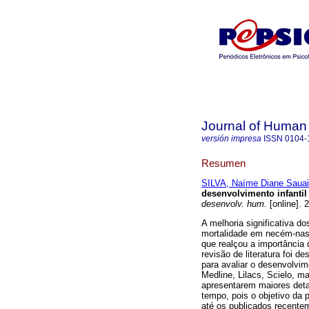
Journal of Human
versión impresa
ISSN
0104-
Resumen
SILVA, Naíme Diane Sauai
desenvolvimento infanti
desenvolv. hum.
[online]. 
A melhoria significativa 
mortalidade em necém-nasc
que realçou a importância
revisão de literatura foi d
para avaliar o desenvolvim
Medline, Lilacs, Scielo, m
apresentarem maiores deta
tempo, pois o objetivo da 
até os publicados recentem