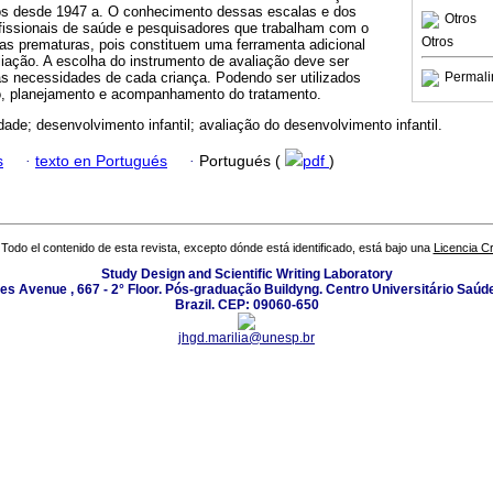
os desde 1947 a. O conhecimento dessas escalas e dos
Otros
ofissionais de saúde e pesquisadores que trabalham com o
Otros
as prematuras, pois constituem uma ferramenta adicional
iação. A escolha do instrumento de avaliação deve ser
s necessidades de cada criança. Podendo ser utilizados
Permali
co, planejamento e acompanhamento do tratamento.
dade; desenvolvimento infantil; avaliação do desenvolvimento infantil.
s
·
texto en Portugués
·
Portugués (
pdf
)
Todo el contenido de esta revista, excepto dónde está identificado, está bajo una
Licencia 
Study Design and Scientific Writing Laboratory
les Avenue , 667 - 2° Floor. Pós-graduação Buildyng. Centro Universitário Saúd
Brazil. CEP: 09060-650
jhgd.marilia@unesp.br