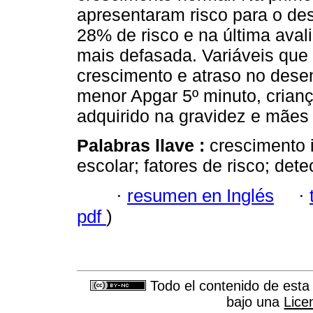
apresentaram risco para o de
28% de risco e na última ava
mais defasada. Variáveis que 
crescimento e atraso no dese
menor Apgar 5º minuto, crian
adquirido na gravidez e mãe
Palabras llave :
crescimento i
escolar; fatores de risco; det
·
resumen en Inglés
·
pdf
)
Todo el contenido de esta 
bajo una
Lice