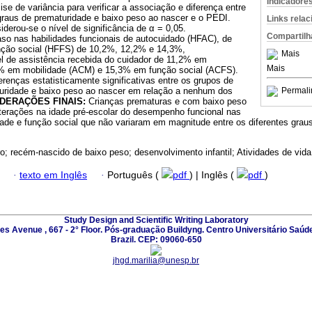
Indicadore
ise de variância para verificar a associação e diferença entre
graus de prematuridade e baixo peso ao nascer e o PEDI.
Links rela
derou-se o nível de significância de α = 0,05.
Compartilh
so nas habilidades funcionais de autocuidado (HFAC), de
nção social (HFFS) de 10,2%, 12,2% e 14,3%,
Mais
el de assistência recebida do cuidador de 11,2% em
Mais
% em mobilidade (ACM) e 15,3% em função social (ACFS).
renças estatisticamente significativas entre os grupos de
turidade e baixo peso ao nascer em relação a nenhum dos
Permali
DERAÇÕES FINAIS:
Crianças prematuras e com baixo peso
terações na idade pré-escolar do desempenho funcional nas
dade e função social que não variaram em magnitude entre os diferentes grau
o; recém-nascido de baixo peso; desenvolvimento infantil; Atividades de vida 
·
texto em Inglês
·
Português (
pdf
) | Inglês (
pdf
)
Study Design and Scientific Writing Laboratory
les Avenue , 667 - 2° Floor. Pós-graduação Buildyng. Centro Universitário Saúd
Brazil. CEP: 09060-650
jhgd.marilia@unesp.br