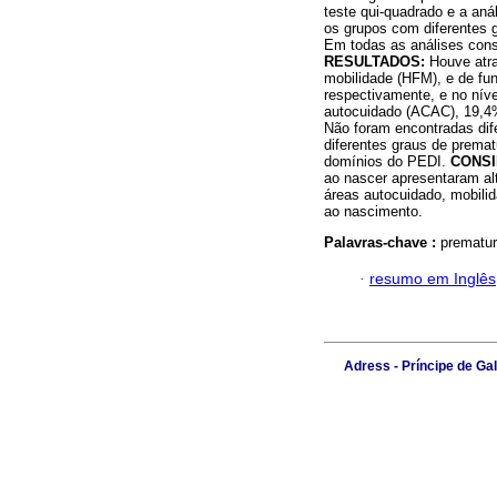
teste qui-quadrado e a anál
os grupos com diferentes 
Em todas as análises consi
RESULTADOS:
Houve atra
mobilidade (HFM), e de fu
respectivamente, e no nív
autocuidado (ACAC), 19,4
Não foram encontradas dife
diferentes graus de prema
domínios do PEDI.
CONSI
ao nascer apresentaram al
áreas autocuidado, mobili
ao nascimento.
Palavras-chave :
prematur
·
resumo em Inglês
Adress - Príncipe de Ga