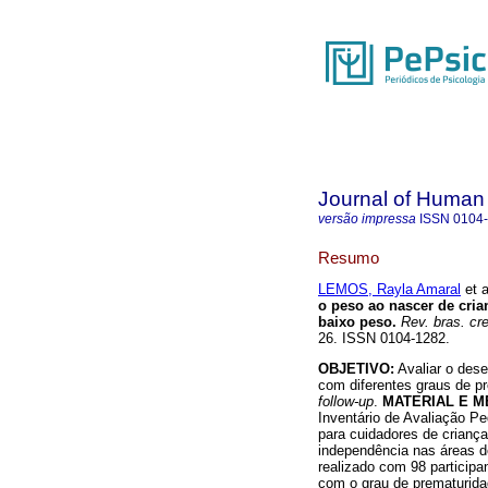
Journal of Human
versão impressa
ISSN
0104
Resumo
LEMOS, Rayla Amaral
et a
o peso ao nascer de cri
baixo peso
.
Rev. bras. cr
26. ISSN 0104-1282.
OBJETIVO:
Avaliar o dese
com diferentes graus de p
follow-up
.
MATERIAL E M
Inventário de Avaliação Pe
para cuidadores de criança
independência nas áreas de
realizado com 98 particip
com o grau de prematurida