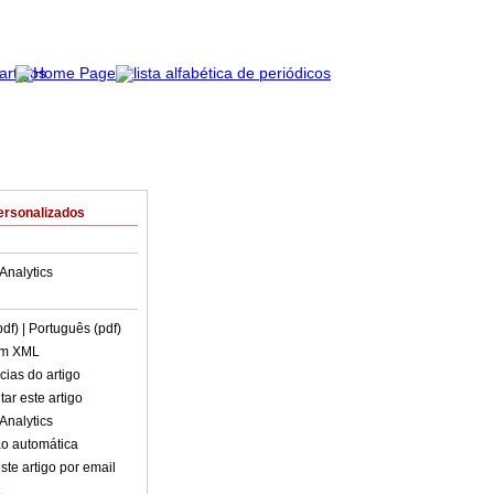
ersonalizados
Analytics
pdf)
| Português (pdf)
em XML
cias do artigo
ar este artigo
Analytics
o automática
ste artigo por email