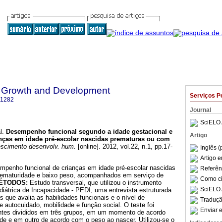
 Growth and Development
Serviços P
-1282
Journal
SciELO 
l.
Desempenho funcional segundo a idade gestacional e
Artigo
anças em idade pré-escolar nascidas prematuras ou com
escimento desenvolv. hum.
[online]. 2012, vol.22, n.1, pp.17-
Inglês (
Artigo 
mpenho funcional de crianças em idade pré-escolar nascidas
Referên
rematuridade e baixo peso, acompanhados em serviço de
Como cit
ÉTODOS:
Estudo transversal, que utilizou o instrumento
SciELO 
diátrica de Incapacidade - PEDI, uma entrevista estruturada
s que avalia as habilidades funcionais e o nível de
Traduçã
 autocuidado, mobilidade e função social. O teste foi
Enviar e
antes divididos em três grupos, em um momento de acordo
de e em outro de acordo com o peso ao nascer. Utilizou-se o