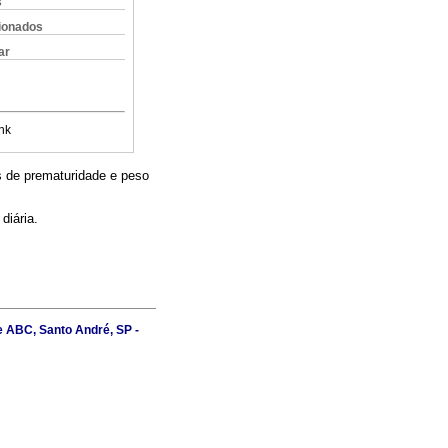
s
cionados
ar
nk
s de prematuridade e peso
diária.
e ABC, Santo André, SP -