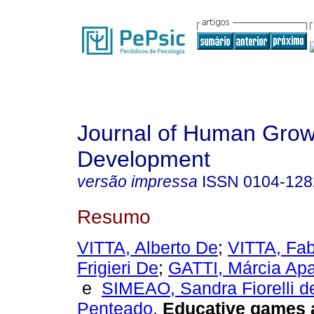
Journal of Human Grow
Development
versão impressa
ISSN
0104-128
Resumo
VITTA, Alberto De
;
VITTA, Fab
Frigieri De
;
GATTI, Márcia Ap
e
SIMEAO, Sandra Fiorelli d
Penteado
.
Educative games 