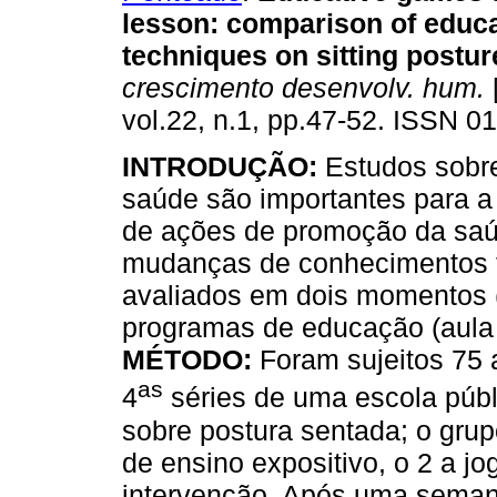
lesson
:
comparison of educa
techniques on sitting postur
crescimento desenvolv. hum.
vol.22, n.1, pp.47-52. ISSN 0
INTRODUÇÃO:
Estudos sobr
saúde são importantes para a
de ações de promoção da sa
mudanças de conhecimentos t
avaliados em dois momentos (i
programas de educação (aula 
MÉTODO:
Foram sujeitos 75 
as
4
séries de uma escola públ
sobre postura sentada; o gru
de ensino expositivo, o 2 a j
intervenção. Após uma semana