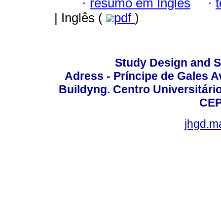
·
resumo em Inglês
·
| Inglês (
pdf
)
Study Design and Sc
Adress - Príncipe de Gales A
Buildyng. Centro Universitári
CEP
jhgd.m