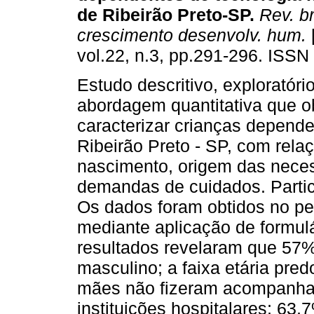
de Ribeirão Preto-SP
.
Rev. br
crescimento desenvolv. hum.
vol.22, n.3, pp.291-296. ISSN
Estudo descritivo, exploratóri
abordagem quantitativa que o
caracterizar crianças depende
Ribeirão Preto - SP, com rel
nascimento, origem das nece
demandas de cuidados. Parti
Os dados foram obtidos no per
mediante aplicação de formulár
resultados revelaram que 57%
masculino; a faixa etária pre
mães não fizeram acompanha
instituições hospitalares; 63,