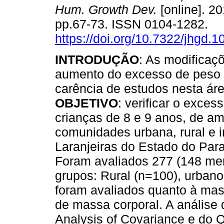
Hum. Growth Dev.
[online]. 20
pp.67-73. ISSN 0104-1282.
https://doi.org/10.7322/jhgd.
INTRODUÇÃO
: As modificaçõ
aumento do excesso de peso n
carência de estudos nesta ár
OBJETIVO
: verificar o exce
crianças de 8 e 9 anos, de a
comunidades urbana, rural e 
Laranjeiras do Estado do Par
Foram avaliados 277 (148 men
grupos: Rural (n=100), urbano
foram avaliados quanto à mass
de massa corporal. A análise 
Analysis of Covariance e do 