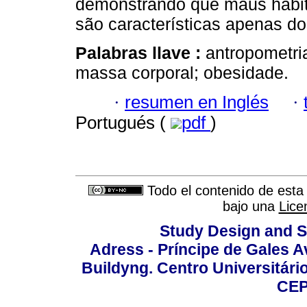
demonstrando que maus hábit
são características apenas do
Palabras llave :
antropometri
massa corporal; obesidade.
·
resumen en Inglés
·
Portugués (
pdf
)
Todo el contenido de esta 
bajo una
Lice
Study Design and Sc
Adress - Príncipe de Gales A
Buildyng. Centro Universitári
CEP