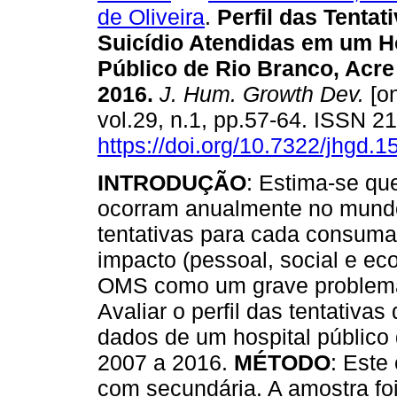
de Oliveira
.
Perfil das Tentat
Suicídio Atendidas em um H
Público de Rio Branco, Acre
2016
.
J. Hum. Growth Dev.
[on
vol.29, n.1, pp.57-64. ISSN 
https://doi.org/10.7322/jhgd.
INTRODUÇÃO
: Estima-se qu
ocorram anualmente no mundo
tentativas para cada consumaç
impacto (pessoal, social e e
OMS como um grave problema
Avaliar o perfil das tentativa
dados de um hospital público
2007 a 2016.
MÉTODO
: Este
com secundária. A amostra fo