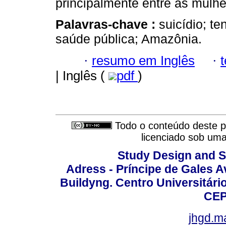
principalmente entre as mulhe
Palavras-chave :
suicídio; te
saúde pública; Amazônia.
·
resumo em Inglês
·
| Inglês (
pdf
)
Todo o conteúdo deste pe
licenciado sob um
Study Design and Sc
Adress - Príncipe de Gales A
Buildyng. Centro Universitári
CEP
jhgd.m