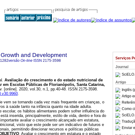
 Growth and Development
Serviços P
-1282
versão On-line
ISSN
2175-3598
Journal
SciELO 
l.
Avaliação do crescimento e do estado nutricional de
Artigo
r em Escolas Públicas de Florianópolis, Santa Catarina,
v.
[online]. 2020, vol.30, n.1, pp.40-48. ISSN 2175-3598.
Inglês (
gd.v30.9960
.
Artigo 
de vem se tornando cada vez mais frequente em crianças, o
Referên
os à saúde tanto na infância quanto na idade adulta.
Como cit
 escolar, os hábitos alimentares podem sofrer influência do
SciELO 
stá inserida, principalmente, estilo de vida, dentro e fora do
 importante avaliar o crescimento alcançado em estatura,
Traduçã
icional, visto que este pode ser um indicativo de futuros e
Enviar e
ionais, permitindo direcionar recursos e políticas públicas
OBJETIVO
: Avaliar o crescimento em estatura e o estado