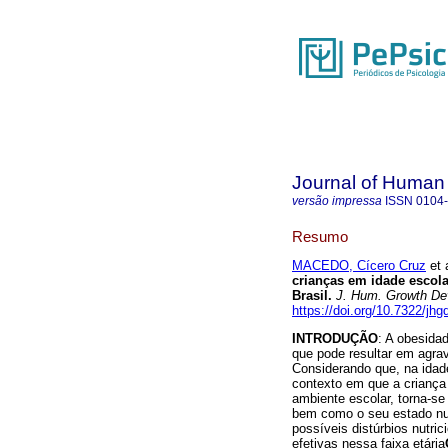
Journal of Human
versão impressa
ISSN
0104
Resumo
MACEDO, Cícero Cruz
et a
crianças em idade escola
Brasil
.
J. Hum. Growth De
https://doi.org/10.7322/jh
INTRODUÇÃO
: A obesida
que pode resultar em agrav
Considerando que, na idade
contexto em que a criança e
ambiente escolar, torna-se
bem como o seu estado nutr
possíveis distúrbios nutric
efetivas nessa faixa etária