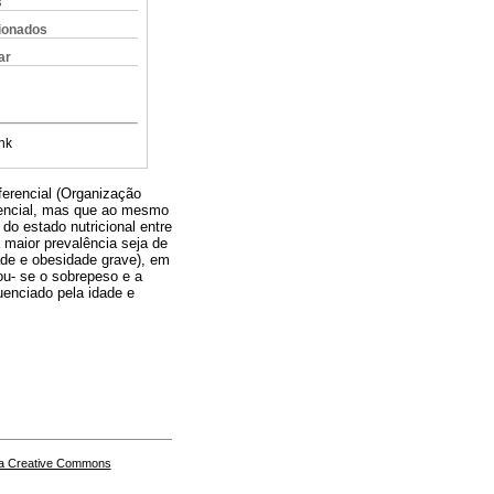
s
cionados
ar
nk
erencial (Organização
rencial, mas que ao mesmo
o estado nutricional entre
 maior prevalência seja de
ade e obesidade grave), em
ou- se o sobrepeso e a
uenciado pela idade e
a Creative Commons