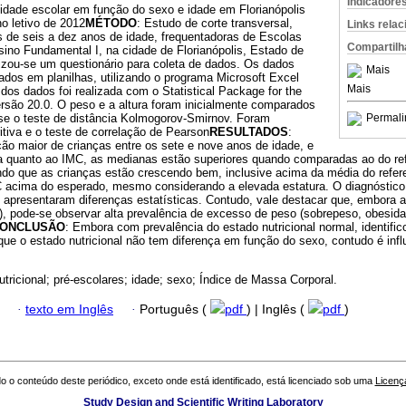
Indicadore
 idade escolar em função do sexo e idade em Florianópolis
o letivo de 2012
MÉTODO
: Estudo de corte transversal,
Links rela
s de seis a dez anos de idade, frequentadoras de Escolas
Compartilh
ino Fundamental I, na cidade de Florianópolis, Estado de
ilizou-se um questionário para coleta de dados. Os dados
Mais
dos em planilhas, utilizando o programa Microsoft Excel
Mais
 dos dados foi realizada com o Statistical Package for the
rsão 20.0. O peso e a altura foram inicialmente comparados
-se o teste de distância Kolmogorov-Smirnov. Foram
Permali
ritiva e o teste de correlação de Pearson
RESULTADOS
:
ão maior de crianças entre os sete e nove anos de idade, e
ra quanto ao IMC, as medianas estão superiores quando comparadas ao do ref
ndo que as crianças estão crescendo bem, inclusive acima da média do refe
cima do esperado, mesmo considerando a elevada estatura. O diagnóstico d
apresentaram diferenças estatísticas. Contudo, vale destacar que, embora a
%), pode-se observar alta prevalência de excesso de peso (sobrepeso, obesid
ONCLUSÃO
: Embora com prevalência do estado nutricional normal, identific
ue o estado nutricional não tem diferença em função do sexo, contudo é infl
utricional; pré-escolares; idade; sexo; Índice de Massa Corporal.
·
texto em Inglês
·
Português (
pdf
) | Inglês (
pdf
)
o o conteúdo deste periódico, exceto onde está identificado, está licenciado sob uma
Licenç
Study Design and Scientific Writing Laboratory