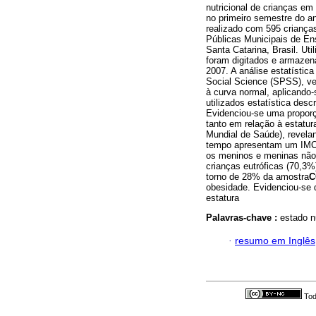
nutricional de crianças em
no primeiro semestre do an
realizado com 595 criança
Públicas Municipais de Ens
Santa Catarina, Brasil. Ut
foram digitados e armazena
2007. A análise estatística
Social Science (SPSS), ve
à curva normal, aplicando
utilizados estatística desc
Evidenciou-se uma proporç
tanto em relação à estatu
Mundial de Saúde), revela
tempo apresentam um IMC a
os meninos e meninas não 
crianças eutróficas (70,3
torno de 28% da amostra
C
obesidade. Evidenciou-se q
estatura
Palavras-chave :
estado n
·
resumo em Inglês
Tod