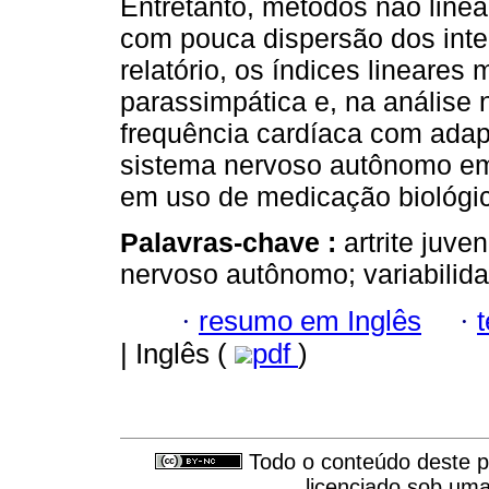
Entretanto, métodos não linea
com pouca dispersão dos int
relatório, os índices lineare
parassimpática e, na análise n
frequência cardíaca com adap
sistema nervoso autônomo em c
em uso de medicação biológi
Palavras-chave :
artrite juve
nervoso autônomo; variabilida
·
resumo em Inglês
·
| Inglês (
pdf
)
Todo o conteúdo deste pe
licenciado sob um