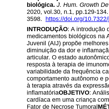
biológica
.
J. Hum. Growth De
2020, vol.30, n.1, pp.129-134
3598.
https://doi.org/10.7322
INTRODUÇÃO
: A introdução 
medicamentos biológicos na Ar
Juvenil (AIJ) propõe melhores
diminuição da dor e inflamaç
articular. O estado autonômico
resposta à terapia de imunom
variabilidade da frequência 
comportamento autônomo e p
à terapia através da express
inflamatória
OBJETIVO
: Análi
cardíaca em uma criança com ar
Fator de Necrose Tumoral
MÉ