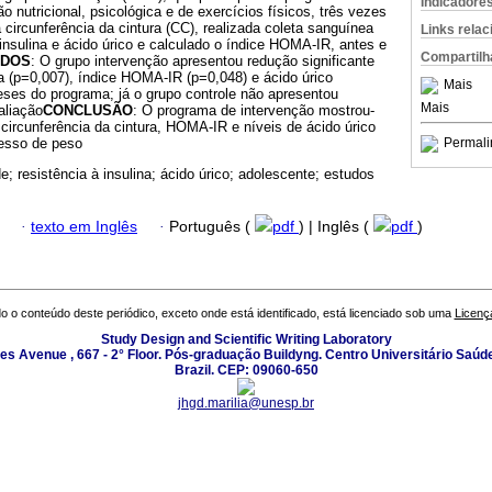
Indicadore
 nutricional, psicológica e de exercícios físicos, três vezes
 circunferência da cintura (CC), realizada coleta sanguínea
Links rela
 insulina e ácido úrico e calculado o índice HOMA-IR, antes e
Compartilh
ADOS
: O grupo intervenção apresentou redução significante
ra (p=0,007), índice HOMA-IR (p=0,048) e ácido úrico
Mais
eses do programa; já o grupo controle não apresentou
Mais
aliação
CONCLUSÃO
: O programa de intervenção mostrou-
 circunferência da cintura, HOMA-IR e níveis de ácido úrico
esso de peso
Permali
e; resistência à insulina; ácido úrico; adolescente; estudos
·
texto em Inglês
·
Português (
pdf
) | Inglês (
pdf
)
o o conteúdo deste periódico, exceto onde está identificado, está licenciado sob uma
Licenç
Study Design and Scientific Writing Laboratory
les Avenue , 667 - 2° Floor. Pós-graduação Buildyng. Centro Universitário Saúd
Brazil. CEP: 09060-650
jhgd.marilia@unesp.br