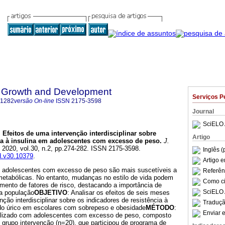
 Growth and Development
Serviços P
-1282
versão On-line
ISSN
2175-3598
Journal
SciELO 
.
Efeitos de uma intervenção interdisciplinar sobre
Artigo
ia à insulina em adolescentes com excesso de peso
.
J.
. 2020, vol.30, n.2, pp.274-282. ISSN 2175-3598.
Inglês (
gd.v30.10379
.
Artigo 
e adolescentes com excesso de peso são mais suscetíveis a
Referên
etabólicas. No entanto, mudanças no estilo de vida podem
Como cit
gimento de fatores de risco, destacando a importância de
SciELO 
ta população
OBJETIVO
: Analisar os efeitos de seis meses
ção interdisciplinar sobre os indicadores de resistência à
Traduçã
cido úrico em escolares com sobrepeso e obesidade
MÉTODO
:
Enviar e
ealizado com adolescentes com excesso de peso, composto
e grupo intervenção (n=20), que participou de programa de