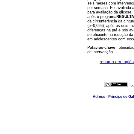
seis meses com intervenção
por semana. Foi avaliada a
para avaliação da glicose,
após o programa
RESULT
da circunferência da cintu
(p=0,036), após os seis m
diferenças na pré e pós av
se eficiente na redução da
em adolescentes com exc
Palavras-chave :
obesidad
de intervenção.
·
resumo em Inglês
Tod
Adress - Príncipe de Ga