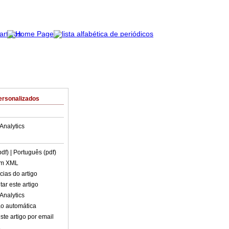
ersonalizados
Analytics
pdf)
| Português (pdf)
em XML
cias do artigo
ar este artigo
Analytics
o automática
ste artigo por email