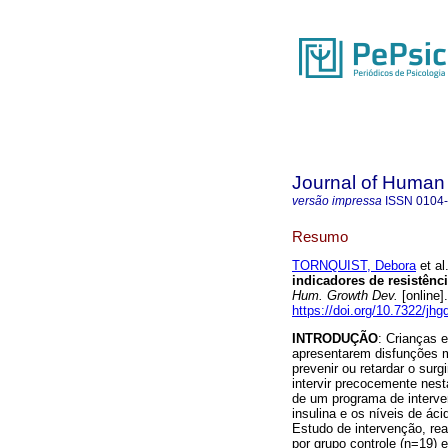
Journal of Human
versão impressa
ISSN
0104
Resumo
TORNQUIST, Debora
et al
indicadores de resistênc
Hum. Growth Dev.
[online]
https://doi.org/10.7322/jh
INTRODUÇÃO
: Crianças 
apresentarem disfunções m
prevenir ou retardar o sur
intervir precocemente nes
de um programa de interven
insulina e os níveis de á
Estudo de intervenção, r
por grupo controle (n=19) 