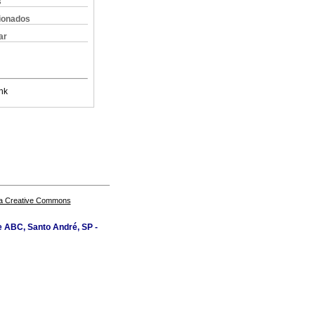
s
cionados
ar
nk
a Creative Commons
e ABC, Santo André, SP -