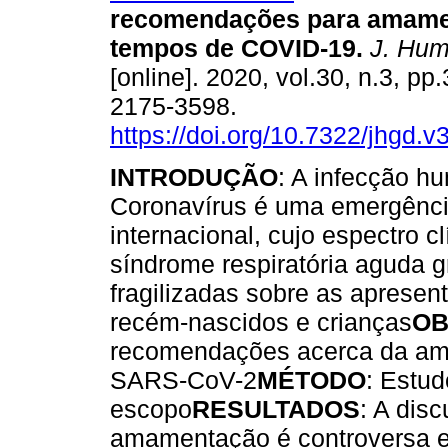
recomendações para amam
tempos de COVID-19
.
J. Hum
[online]. 2020, vol.30, n.3, p
2175-3598.
https://doi.org/10.7322/jhgd.
INTRODUÇÃO
: A infecção h
Coronavírus é uma emergênci
internacional, cujo espectro c
síndrome respiratória aguda 
fragilizadas sobre as apresen
recém-nascidos e crianças
OB
recomendações acerca da ama
SARS-CoV-2
MÉTODO
: Estud
escopo
RESULTADOS
: A dis
amamentação é controversa 