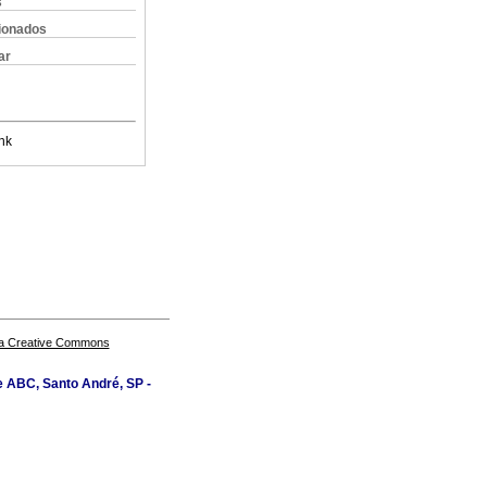
s
cionados
ar
nk
a Creative Commons
e ABC, Santo André, SP -