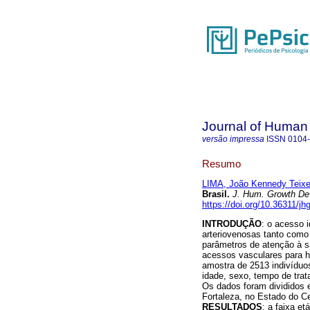
Journal of Human
versão impressa
ISSN
0104
Resumo
LIMA, João Kennedy Teixe
Brasil
.
J. Hum. Growth De
https://doi.org/10.36311/j
INTRODUÇÃO
: o acesso i
arteriovenosas tanto como
parâmetros de atenção à s
acessos vasculares para 
amostra de 2513 indivíduo
idade, sexo, tempo de tra
Os dados foram divididos e
Fortaleza, no Estado do C
RESULTADOS
: a faixa e