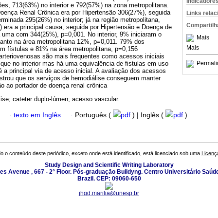
Indicadore
es, 713(63%) no interior e 792(57%) na zona metropolitana.
ença Renal Crônica era por Hipertensão 306(27%), seguida
Links rela
minada 295(26%) no interior; já na região metropolitana,
Compartilh
 era a principal causa, seguida por Hipertensão e Doença de
 uma com 344(25%), p=0,001. No interior, 9% iniciaram o
Mais
quanto na área metropolitana 12%, p=0,011. 79% dos
Mais
am fístulas e 81% na área metropolitana, p=0,156
s arteriovenosas são mais frequentes como acessos iniciais
 que no interior mas há uma equivalência de fistulas em uso
Permali
é a principal via de acesso inicial. A avaliação dos acessos
strou que os serviços de hemodiálise conseguem manter
o ao portador de doença renal crônica
ise; cateter duplo-lúmen; acesso vascular.
·
texto em Inglês
·
Português (
pdf
) | Inglês (
pdf
)
o o conteúdo deste periódico, exceto onde está identificado, está licenciado sob uma
Licenç
Study Design and Scientific Writing Laboratory
les Avenue , 667 - 2° Floor. Pós-graduação Buildyng. Centro Universitário Saúd
Brazil. CEP: 09060-650
jhgd.marilia@unesp.br