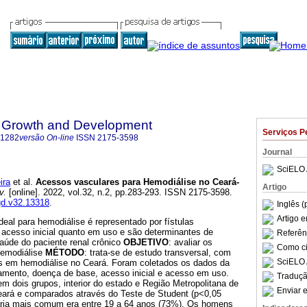
 Growth and Development
Serviços P
-1282
versão On-line
ISSN
2175-3598
Journal
SciELO 
ira
et al.
Acessos vasculares para Hemodiálise no Ceará-
Artigo
v.
[online]. 2022, vol.32, n.2, pp.283-293. ISSN 2175-3598.
hgd.v32.13318
.
Inglês (
Artigo 
deal para hemodiálise é representado por fístulas
 acesso inicial quanto em uso e são determinantes de
Referên
aúde do paciente renal crônico
OBJETIVO
: avaliar os
Como cit
hemodiálise
MÉTODO
: trata-se de estudo transversal, com
SciELO 
s em hemodiálise no Ceará. Foram coletados os dados da
tamento, doença de base, acesso inicial e acesso em uso.
Traduçã
m dois grupos, interior do estado e Região Metropolitana de
Enviar e
eará e comparados através do Teste de Student (p<0,05
tária mais comum era entre 19 a 64 anos (73%). Os homens