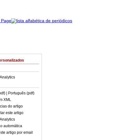
ersonalizados
Analytics
pdf)
| Português (pdf)
em XML
cias do artigo
ar este artigo
Analytics
o automática
ste artigo por email