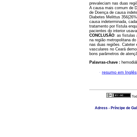
prevaleciam nas duas regiõ
A causa mais comum de Do
de Doença de causa indeter
Diabetes Melittus 356(26%)
causa indeterminada, cada
tratamento por fístula en
pacientes do interior usav
CONCLUSÃO
: as fistula
na região metropolitana do
nas duas regiões. Cateter 
vasculares no Ceará demo
bons parâmetros de atençã
Palavras-chave :
hemodiál
·
resumo em Inglês
Tod
Adress - Príncipe de Ga