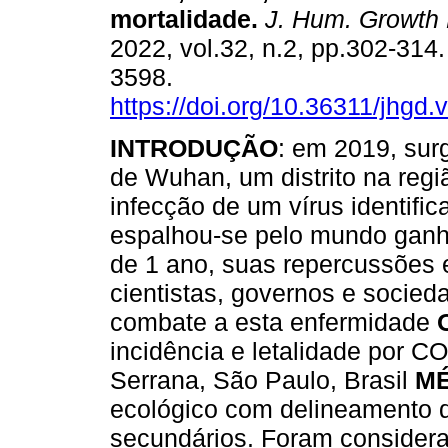
mortalidade
.
J. Hum. Growth 
2022, vol.32, n.2, pp.302-314
3598.
https://doi.org/10.36311/jhgd
INTRODUÇÃO
: em 2019, sur
de Wuhan, um distrito na regi
infecção de um vírus identif
espalhou-se pelo mundo gan
de 1 ano, suas repercussões 
cientistas, governos e socie
combate a esta enfermidade
incidência e letalidade por C
Serrana, São Paulo, Brasil
M
ecológico com delineamento 
secundários. Foram considera