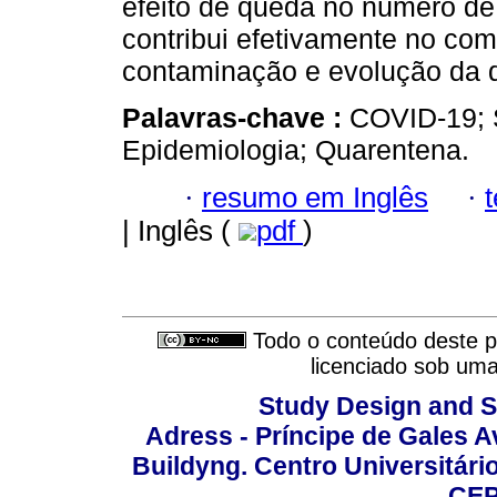
efeito de queda no número de
contribui efetivamente no co
contaminação e evolução da 
Palavras-chave :
COVID-19; 
Epidemiologia; Quarentena.
·
resumo em Inglês
·
| Inglês (
pdf
)
Todo o conteúdo deste pe
licenciado sob um
Study Design and Sc
Adress - Príncipe de Gales A
Buildyng. Centro Universitári
CEP