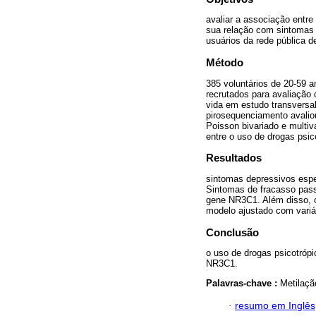
avaliar a associação entr
sua relação com sintomas 
usuários da rede pública d
Método
385 voluntários de 20-59 a
recrutados para avaliação
vida em estudo transversal
pirosequenciamento avali
Poisson bivariado e multiv
entre o uso de drogas psi
Resultados
sintomas depressivos espec
Sintomas de fracasso pass
gene NR3C1. Além disso, 
modelo ajustado com variá
Conclusão
o uso de drogas psicotróp
NR3C1.
Palavras-chave :
Metilaçã
·
resumo em Inglês