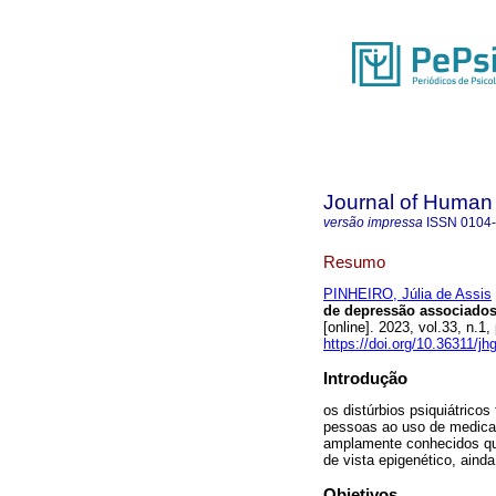
Journal of Human
versão impressa
ISSN
0104
Resumo
PINHEIRO, Júlia de Assis
de depressão associados
[online]. 2023, vol.33, n
https://doi.org/10.36311/j
Introdução
os distúrbios psiquiátrico
pessoas ao uso de medica
amplamente conhecidos qua
de vista epigenético, aind
Objetivos