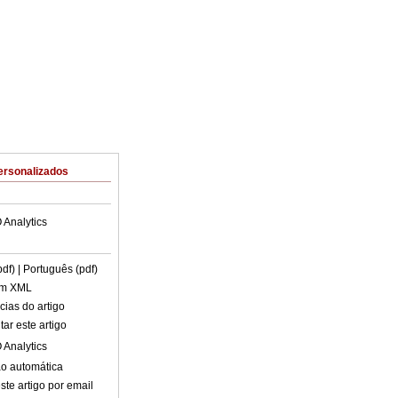
ersonalizados
 Analytics
pdf)
| Português (pdf)
em XML
cias do artigo
ar este artigo
 Analytics
o automática
ste artigo por email