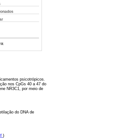
s
cionados
ar
nk
dicamentos psicotrópicos.
lação nos CpGs 40 a 47 do
ene NR3C1, por meio de
etilação do DNA de
df
)