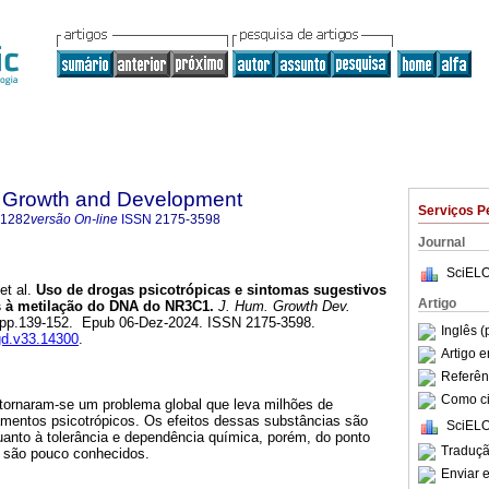
 Growth and Development
Serviços P
-1282
versão On-line
ISSN
2175-3598
Journal
SciELO
et al.
Uso de drogas psicotrópicas e sintomas sugestivos
Artigo
 à metilação do DNA do NR3C1.
J. Hum. Growth Dev.
.1, pp.139-152. Epub 06-Dez-2024. ISSN 2175-3598.
Inglês (
hgd.v33.14300
.
Artigo 
Referên
Como cit
s tornaram-se um problema global que leva milhões de
mentos psicotrópicos. Os efeitos dessas substâncias são
SciELO
nto à tolerância e dependência química, porém, do ponto
Traduçã
a são pouco conhecidos.
Enviar e