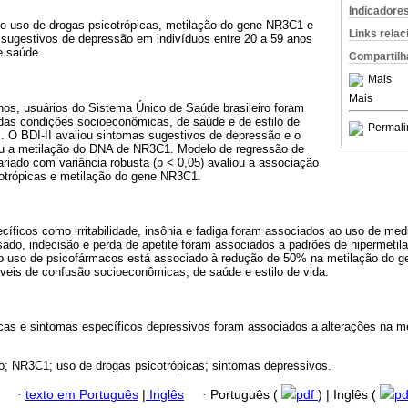
Indicadore
e o uso de drogas psicotrópicas, metilação do gene NR3C1 e
Links rela
sugestivos de depressão em indivíduos entre 20 a 59 anos
e saúde.
Compartilh
Mais
Mais
nos, usuários do Sistema Único de Saúde brasileiro foram
 das condições socioeconômicas, de saúde e de estilo de
Permali
. O BDI-II avaliou sintomas sugestivos de depressão e o
ou a metilação do DNA de NR3C1. Modelo de regressão de
ariado com variância robusta (p < 0,05) avaliou a associação
cotrópicas e metilação do gene NR3C1.
íficos como irritabilidade, insônia e fadiga foram associados ao uso de me
ado, indecisão e perda de apetite foram associados a padrões de hipermeti
o uso de psicofármacos está associado à redução de 50% na metilação do g
veis de confusão socioeconômicas, de saúde e estilo de vida.
icas e sintomas específicos depressivos foram associados a alterações na m
o; NR3C1; uso de drogas psicotrópicas; sintomas depressivos.
·
texto em Português
|
Inglês
·
Português (
pdf
) | Inglês (
p