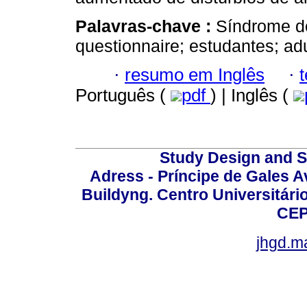
Palavras-chave :
Síndrome do
questionnaire; estudantes; adu
·
resumo em Inglês
·
Português (
pdf
) | Inglês (
Study Design and Sc
Adress - Príncipe de Gales A
Buildyng. Centro Universitári
CEP
jhgd.m