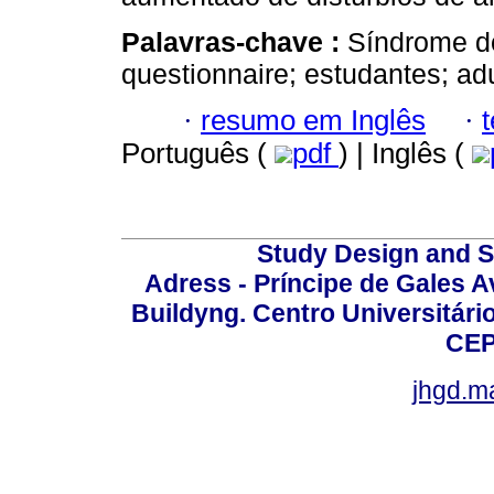
Palavras-chave :
Síndrome do
questionnaire; estudantes; adu
·
resumo em Inglês
·
Português (
pdf
) | Inglês (
Study Design and Sc
Adress - Príncipe de Gales A
Buildyng. Centro Universitári
CEP
jhgd.m