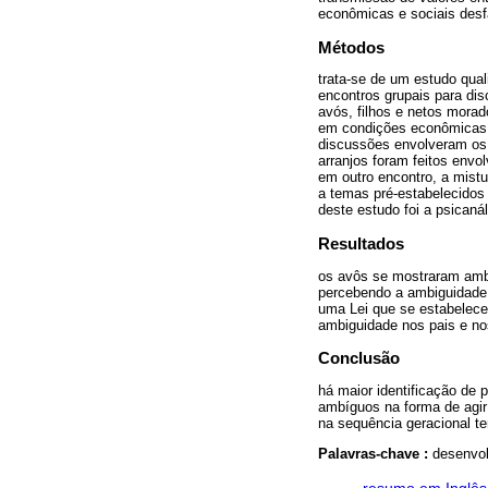
econômicas e sociais desf
Métodos
trata-se de um estudo quali
encontros grupais para di
avós, filhos e netos morado
em condições econômicas r
discussões envolveram os 
arranjos foram feitos envo
em outro encontro, a mistu
a temas pré-estabelecidos 
deste estudo foi a psicanál
Resultados
os avôs se mostraram ambí
percebendo a ambiguidade
uma Lei que se estabelece
ambiguidade nos pais e no
Conclusão
há maior identificação de 
ambíguos na forma de agir
na sequência geracional te
Palavras-chave :
desenvol