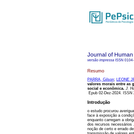
Journal of Human
versão impressa
ISSN
0104
Resumo
PARRA, Gilson
;
LEONE JR
valores morais entre as 
social e econômica.
J. H
Epub 02-Dez-2024. ISSN
Introdução
o estudo procurou averigu
face à exposição a condiç
enquanto carregam a obrig
dos recursos necessários 
noção de certo e errado de
transmissão de valores e