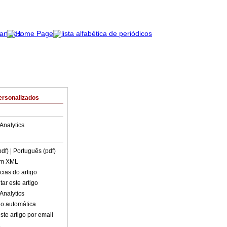
ersonalizados
Analytics
pdf)
| Português (pdf)
em XML
cias do artigo
ar este artigo
Analytics
o automática
ste artigo por email