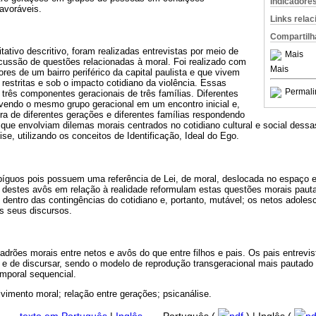
Indicadore
avoráveis.
Links rela
Compartilh
tativo descritivo, foram realizadas entrevistas por meio de
Mais
scussão de questões relacionadas à moral. Foi realizado com
Mais
res de um bairro periférico da capital paulista e que vivem
estritas e sob o impacto cotidiano da violência. Essas
Permali
três componentes geracionais de três famílias. Diferentes
lvendo o mesmo grupo geracional em um encontro inicial e,
ra de diferentes gerações e diferentes famílias respondendo
que envolviam dilemas morais centrados no cotidiano cultural e social dessas
ise, utilizando os conceitos de Identificação, Ideal do Ego.
guos pois possuem uma referência de Lei, de moral, deslocada no espaço e
 destes avôs em relação à realidade reformulam estas questões morais pau
 dentro das contingências do cotidiano e, portanto, mutável; os netos adole
s seus discursos.
padrões morais entre netos e avôs do que entre filhos e pais. Os pais entrev
 e de discursar, sendo o modelo de reprodução transgeracional mais pautado 
mporal sequencial.
vimento moral; relação entre gerações; psicanálise.