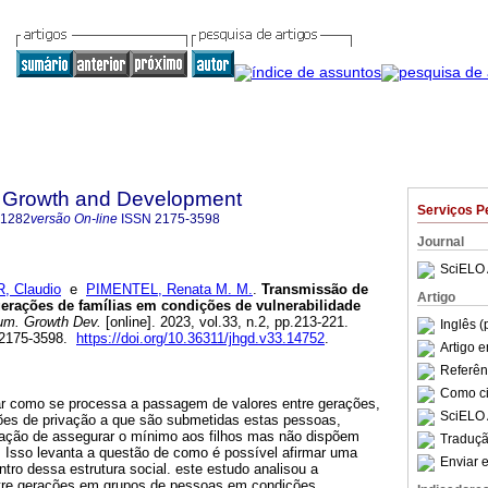
 Growth and Development
Serviços P
-1282
versão On-line
ISSN
2175-3598
Journal
SciELO 
, Claudio
e
PIMENTEL, Renata M. M.
.
Transmissão de
Artigo
gerações de famílias em condições de vulnerabilidade
um. Growth Dev.
[online]. 2023, vol.33, n.2, pp.213-221.
Inglês (
 2175-3598.
https://doi.org/10.36311/jhgd.v33.14752
.
Artigo 
Referên
Como cit
ar como se processa a passagem de valores entre gerações,
SciELO 
ões de privação a que são submetidas estas pessoas,
ação de assegurar o mínimo aos filhos mas não dispõem
Traduçã
. Isso levanta a questão de como é possível afirmar uma
Enviar e
ntro dessa estrutura social. este estudo analisou a
ntre gerações em grupos de pessoas em condições