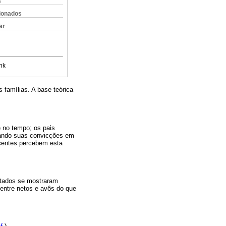
s
cionados
ar
nk
 famílias. A base teórica
 no tempo; os pais
tando suas convicções em
scentes percebem esta
istados se mostraram
entre netos e avôs do que