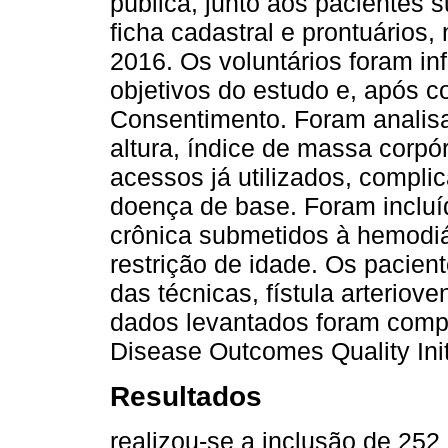
pública, junto aos pacientes 
ficha cadastral e prontuários
2016. Os voluntários foram i
objetivos do estudo e, após 
Consentimento. Foram analisa
altura, índice de massa corpó
acessos já utilizados, compli
doença de base. Foram incluíd
crônica submetidos à hemodi
restrição de idade. Os pacien
das técnicas, fístula arteriov
dados levantados foram compa
Disease Outcomes Quality Init
Resultados
realizou-se a inclusão de 252