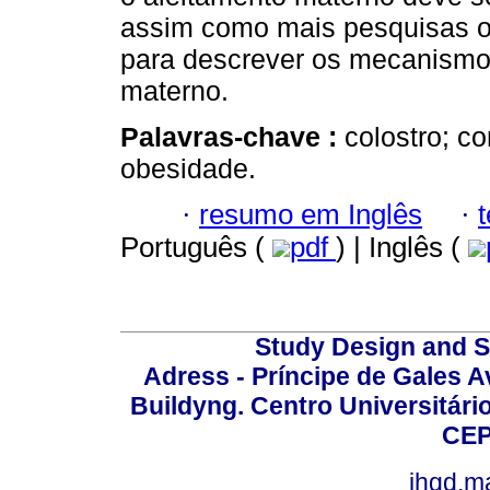
assim como mais pesquisas o
para descrever os mecanismos 
materno.
Palavras-chave :
colostro; co
obesidade.
·
resumo em Inglês
·
Português (
pdf
) | Inglês (
Study Design and Sc
Adress - Príncipe de Gales A
Buildyng. Centro Universitári
CEP
jhgd.m