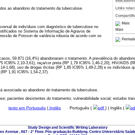
Indicadore
Links rela
ados ao abandono do tratamento da tuberculose.
Compartilh
Mais
sversal de indivíduos com diagnóstico de tuberculose no
Mais
notificados no Sistema de Informação de Agravos de
egressão de Poisson de variância robusta de acordo com os
Permali
 casos, 59.871 (16,4%) abandonaram o tratamento. A prevalência do abandono
75 IC95% 2,10-3,61), raça/cor preta (RP 1,79 IC95% 1,46-2,20), HIV/AIDS (R
,14-1,68), uso de drogas ilícitas (RP 1,85 IC95% 1,49-2,28) e os indivíduos 
(RP 1,91 IC95% 1,54-2,37).
stá associada ao abandono do tratamento da tuberculose.
ose; pacientes desistentes do tratamento; vulnerabilidade social; estudos tran
·
texto em Português
|
Inglês
·
Português (
pdf
) | Inglês (
p
Study Design and Scientific Writing Laboratory
les Avenue , 667 - 2° Floor. Pós-graduação Buildyng. Centro Universitário Saúd