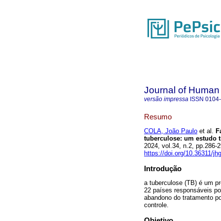
Journal of Human
versão impressa
ISSN
0104
Resumo
COLA, João Paulo
et al.
Fa
tuberculose: um estudo t
2024, vol.34, n.2, pp.286
https://doi.org/10.36311/j
Introdução
a tuberculose (TB) é um pr
22 países responsáveis p
abandono do tratamento pod
controle.
Objetivo