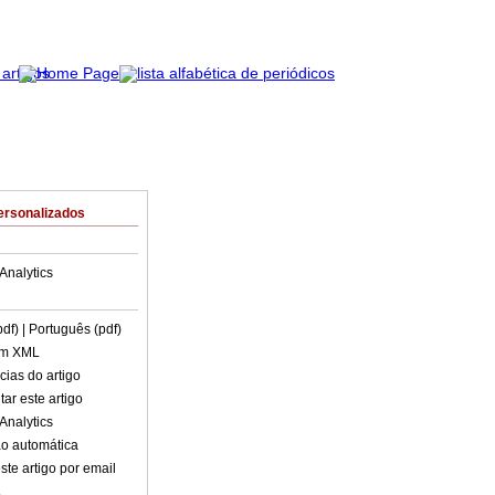
ersonalizados
Analytics
pdf)
| Português (pdf)
em XML
cias do artigo
ar este artigo
Analytics
o automática
ste artigo por email