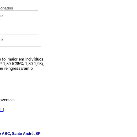
s
cionados
ar
nk
 foi maior em indivíduos
P 1,59 IC95% 1,30-1,93),
que reingressaram o
sversais.
df
)
e ABC, Santo André, SP -