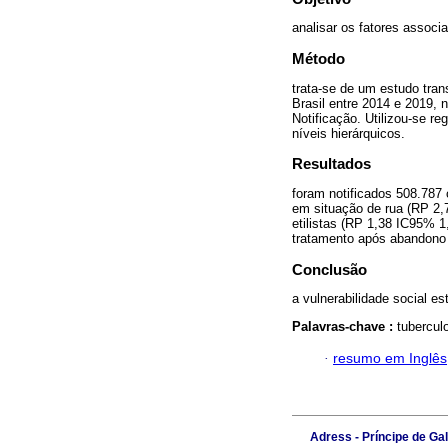
analisar os fatores associ
Método
trata-se de um estudo tran
Brasil entre 2014 e 2019, 
Notificação. Utilizou-se r
níveis hierárquicos.
Resultados
foram notificados 508.787
em situação de rua (RP 2,
etilistas (RP 1,38 IC95% 1
tratamento após abandono 
Conclusão
a vulnerabilidade social e
Palavras-chave :
tubercul
·
resumo em Inglês
Adress - Príncipe de Ga