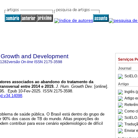
 Growth and Development
Serviços P
-1282
versão On-line
ISSN
2175-3598
Journal
SciELO 
tores associados ao abandono do tratamento da
Artigo
ransversal entre 2014 e 2019.
J. Hum. Growth Dev.
[online].
-295. Epub 10-Fev-2025. ISSN 2175-3598.
Inglês (
hgd.v34.14098
.
Artigo 
Referên
Como cit
oblema de saúde pública. O Brasil está dentro do grupo de
SciELO 
or 90% dos casos de TB do mundo. Altas proporções do
em contribuir para esse cenário epidemiológico de difícil
Traduçã
Enviar e