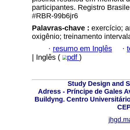
participantes. Registro Brasi
#RBR-99b6jr6
Palavras-chave :
exercício; 
oxigênio; treinamento interval
·
resumo em Inglês
·
| Inglês (
pdf
)
Study Design and Sc
Adress - Príncipe de Gales A
Buildyng. Centro Universitári
CEP
jhgd.m