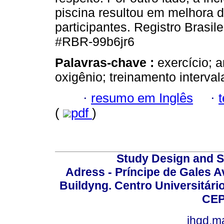
piscina resultou em melhora 
participantes. Registro Brasi
#RBR-99b6jr6
Palavras-chave :
exercício; 
oxigênio; treinamento interval
·
resumo em Inglês
·
(
pdf
)
Study Design and Sc
Adress - Príncipe de Gales A
Buildyng. Centro Universitári
CEP
jhgd.m