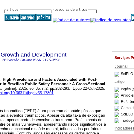
 Growth and Development
Serviços P
-1282
versão On-line
ISSN
2175-3598
Journal
SciELO 
.
High Prevalence and Factors Associated with Post-
artigo
r in Brazilian Public Safety Personnel: A Cross-Sectional
v.
[online]. 2025, vol.35, n.2, pp.282-293. Epub 22-Out-2025.
Inglês (
doi.org/10.36311/jhgd.v35.17801
.
Artigo 
Referên
Como cit
pós-traumático (TEPT) é um problema de saúde pública que
SciELO 
ção a eventos traumáticos. Apesar da alta taxa de exposição
al, apenas parte desenvolve o transtorno. Profissionais de
Traduçã
tre os mais vulneráveis, apresentando riscos significativos à
Indicadore
enho ocupacional e saúde mental, influenciados por fatores
ssociais. Contudo, ainda são escassos os dados sobre a