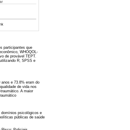
ar
nk
s participantes que
cioeconômico, WHOQOL-
ivo de provável TEPT.
 utilizando R, SPSS e
39 anos e 73.8% eram do
qualidade de vida nos
-traumático. A maior
traumático
 domínios psicológicos e
políticas públicas de saúde
Risco; Policiais.