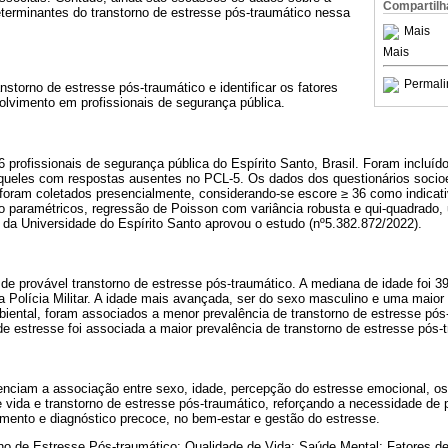
Compartilh
eterminantes do transtorno de estresse pós-traumático nessa
Mais
Mais
Permali
anstorno de estresse pós-traumático e identificar os fatores
lvimento em profissionais de segurança pública.
 profissionais de segurança pública do Espírito Santo, Brasil. Foram incluído
aqueles com respostas ausentes no PCL-5. Os dados dos questionários so
ram coletados presencialmente, considerando-se escore ≥ 36 como indicat
o paramétricos, regressão de Poisson com variância robusta e qui-quadrado,
da Universidade do Espírito Santo aprovou o estudo (nº5.382.872/2022).
de provável transtorno de estresse pós-traumático. A mediana de idade foi 
 Polícia Militar. A idade mais avançada, ser do sexo masculino e uma maior 
iental, foram associados a menor prevalência de transtorno de estresse pós
e estresse foi associada a maior prevalência de transtorno de estresse pós-
enciam a associação entre sexo, idade, percepção do estresse emocional, os
 vida e transtorno de estresse pós-traumático, reforçando a necessidade de 
mento e diagnóstico precoce, no bem-estar e gestão do estresse.
no de Estresse Pós-traumático; Qualidade de Vida; Saúde Mental; Fatores de 