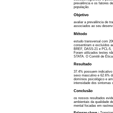
prevalência e os fatores d
população.
Objetivo
avaliar a prevalência de tr
associados ao seu desenvo
Método
estudo transversal com 206
consentiram e excluídos 
BREF, DASS-21 e PCL-5, fo
Foram utilizados testes nã
STATA. O Comitê de Ética 
Resultado
37.4% possuem indicativo 
sexo masculino e 62.6% da
domínios psicológico e amb
intensidade dos sintomas d
Conclusão
os nossos resultados evid
ambientais da qualidade de
mental focadas em rastrea
Palavras-chave :
Transtor