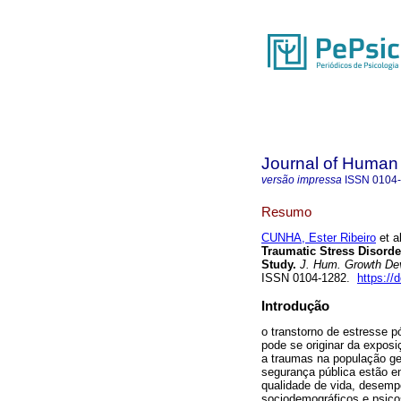
Journal of Human
versão impressa
ISSN
0104
Resumo
CUNHA, Ester Ribeiro
et al
Traumatic Stress Disorde
Study.
J. Hum. Growth De
ISSN 0104-1282.
https://
Introdução
o transtorno de estresse 
pode se originar da exposi
a traumas na população ger
segurança pública estão en
qualidade de vida, desemp
sociodemográficos e psico