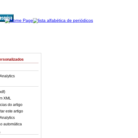
ersonalizados
Analytics
pdf)
em XML
cias do artigo
ar este artigo
Analytics
o automática
s