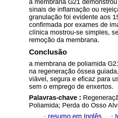
a membrana G21 demonstrou e
sinais de inflamação ou rejei
granulação foi evidente aos 1
confirmada por exames de im
clínica mostrou-se simples, s
remoção da membrana.
Conclusão
a membrana de poliamida G21 
na regeneração óssea guiada,
viável, segura e eficaz para u
sem o emprego de enxertos.
Palavras-chave :
Regeneraçã
Poliamida; Perda do Osso Alv
·
resumo em Inglês
·