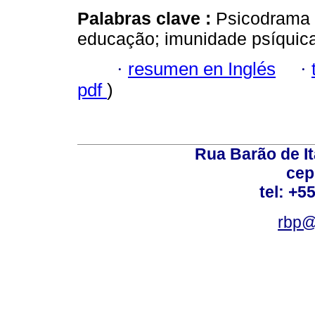
Palabras clave :
Psicodrama p
educação; imunidade psíquica
·
resumen en Inglés
·
pdf
)
Rua Barão de It
cep
tel: +5
rbp@