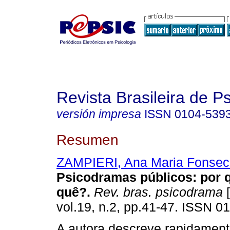
Revista Brasileira de 
versión impresa
ISSN
0104-539
Resumen
ZAMPIERI, Ana Maria Fonsec
Psicodramas públicos
:
por 
quê?
.
Rev. bras. psicodrama
[
vol.19, n.2, pp.41-47. ISSN 0
A autora descreve rapidamen