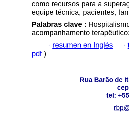
como recursos para a supera
equipe técnica, pacientes, fa
Palabras clave :
Hospitalismo
acompanhamento terapêutico;
·
resumen en Inglés
·
pdf
)
Rua Barão de It
cep
tel: +5
rbp@