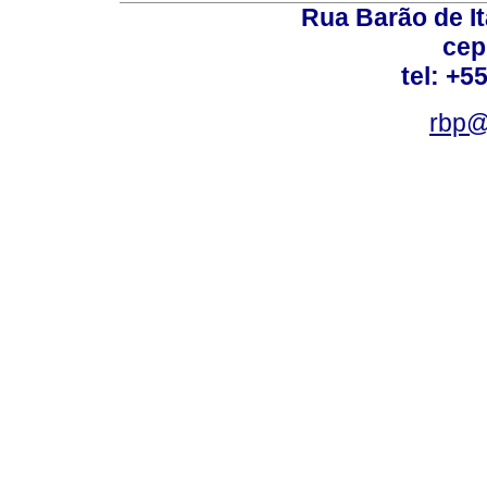
Rua Barão de It
cep
tel: +5
rbp@