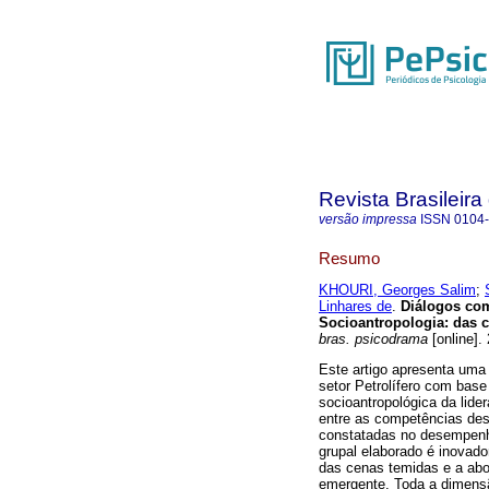
Revista Brasileir
versão impressa
ISSN
0104
Resumo
KHOURI, Georges Salim
;
Linhares de
.
Diálogos com
Socioantropologia
:
das 
bras. psicodrama
[online].
Este artigo apresenta um
setor Petrolífero com base
socioantropológica da lider
entre as competências des
constatadas no desempenho
grupal elaborado é inovador
das cenas temidas e a abo
emergente. Toda a dimens