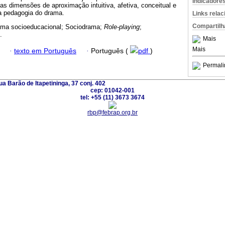
Indicadore
s dimensões de aproximação intuitiva, afetiva, conceitual e
a pedagogia do drama.
Links rela
Compartilh
ama socioeducacional; Sociodrama;
Role-playing
;
.
Mais
Mais
·
texto em Português
·
Português (
pdf
)
Permali
a Barão de Itapetininga, 37 conj. 402
cep: 01042-001
tel: +55 (11) 3673 3674
rbp@febrap.org.br