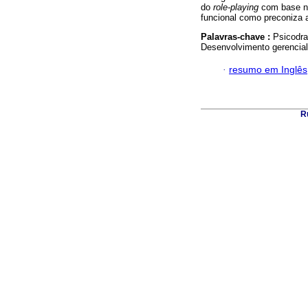
do
role-playing
com base na
funcional como preconiza 
Palavras-chave :
Psicodr
Desenvolvimento gerencial
·
resumo em Inglês
Ru