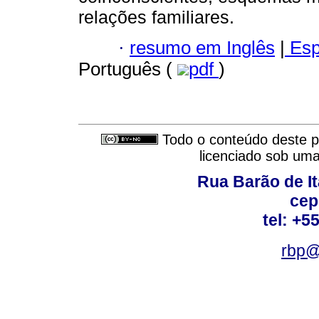
relações familiares.
·
resumo em Inglês
|
Esp
Português (
pdf
)
Todo o conteúdo deste pe
licenciado sob um
Rua Barão de It
cep
tel: +5
rbp@