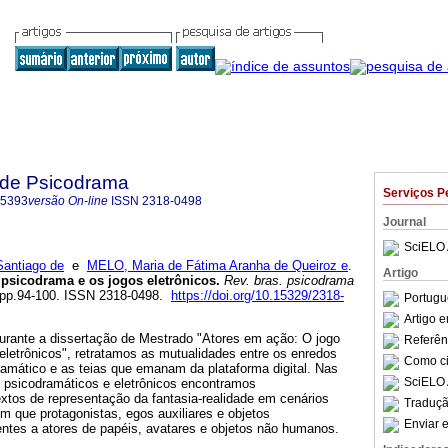
a de Psicodrama
Serviços P
-5393
versão On-line
ISSN
2318-0498
Journal
SciELO 
antiago de
e
MELO, Maria de Fátima Aranha de Queiroz e
.
Artigo
 psicodrama e os jogos eletrônicos
.
Rev. bras. psicodrama
1, pp.94-100. ISSN 2318-0498.
https://doi.org/10.15329/2318-
Portugu
Artigo 
durante a dissertação de Mestrado "Atores em ação: O jogo
Referên
eletrônicos", retratamos as mutualidades entre os enredos
Como cit
ramático e as teias que emanam da plataforma digital. Nas
SciELO 
s psicodramáticos e eletrônicos encontramos
xtos de representação da fantasia-realidade em cenários
Traduçã
m que protagonistas, egos auxiliares e objetos
Enviar e
entes a atores de papéis, avatares e objetos não humanos.