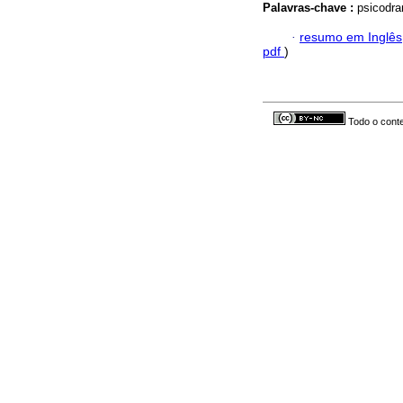
Palavras-chave :
psicodra
·
resumo em Inglês
pdf
)
Todo o conte