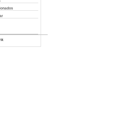
s
cionados
ar
nk