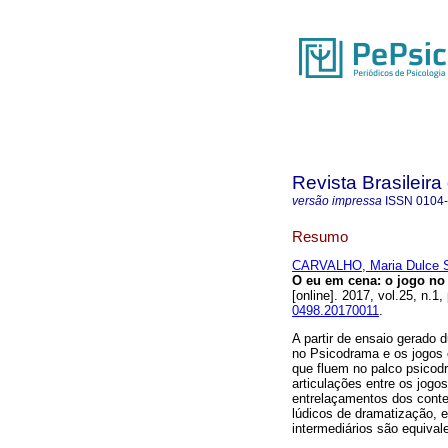
Revista Brasileir
versão impressa
ISSN
0104
Resumo
CARVALHO, Maria Dulce S
O eu em cena
:
o jogo no
[online]. 2017, vol.25, n.
0498.20170011
.
A partir de ensaio gerado 
no Psicodrama e os jogos 
que fluem no palco psicod
articulações entre os jogo
entrelaçamentos dos conte
lúdicos de dramatização, e
intermediários são equival