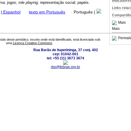
Indicadore
ma; jogos;
role playing
; representação social; papéis.
Links rela
|
Espanhol
·
texto em Português
·
Português (
Compartilh
Mais
Mais
Permali
údo deste periódico, exceto onde está identificado, está licenciado sob
uma
Licença Creative Commons
Rua Barão de Itapetininga, 37 conj. 402
cep: 01042-001
tel: +55 (11) 3673 3674
rbp@febrap.org.br