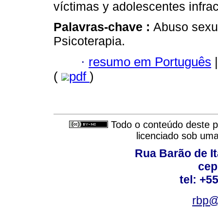
víctimas y adolescentes infrac
Palavras-chave :
Abuso sexua
Psicoterapia.
·
resumo em Português
|
(
pdf
)
Todo o conteúdo deste pe
licenciado sob um
Rua Barão de It
cep
tel: +5
rbp@