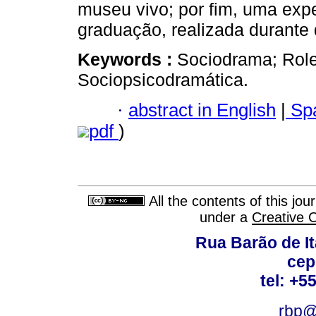
museu vivo; por fim, uma exp
graduação, realizada durante d
Keywords :
Sociodrama; Role
Sociopsicodramática.
·
abstract in English
|
Spa
pdf
)
All the contents of this jo
under a
Creative 
Rua Barão de It
cep
tel: +5
rbp@