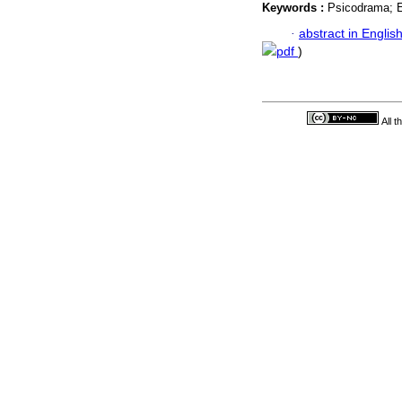
Keywords :
Psicodrama; E
·
abstract in Englis
pdf
)
All 