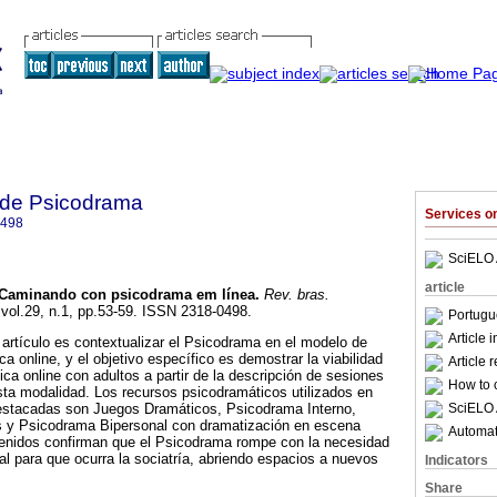
a de Psicodrama
Services 
0498
SciELO 
article
Caminando con psicodrama em línea
.
Rev. bras.
 vol.29, n.1, pp.53-59. ISSN 2318-0498.
Portugu
Article 
e artículo es contextualizar el Psicodrama en el modelo de
ca online, y el objetivo específico es demostrar la viabilidad
Article 
ca online con adultos a partir de la descripción de sesiones
How to c
sta modalidad. Los recursos psicodramáticos utilizados en
SciELO 
destacadas son Juegos Dramáticos, Psicodrama Interno,
s y Psicodrama Bipersonal con dramatización en escena
Automati
btenidos confirman que el Psicodrama rompe con la necesidad
ial para que ocurra la sociatría, abriendo espacios a nuevos
Indicators
Share