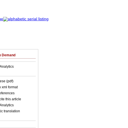
on Demand
Analytics
ese (pdf)
in xml format
references
ite this article
Analytics
c translation