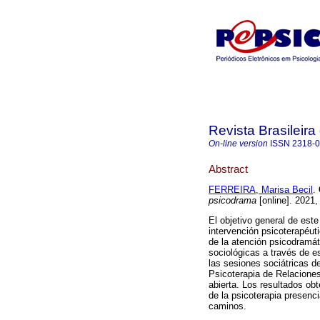
Revista Brasileir
On-line version
ISSN
2318-
Abstract
FERREIRA, Marisa Becil
.
psicodrama
[online]. 2021,
El objetivo general de est
intervención psicoterapéuti
de la atención psicodramáti
sociológicas a través de e
las sesiones sociátricas 
Psicoterapia de Relacione
abierta. Los resultados o
de la psicoterapia presenc
caminos.