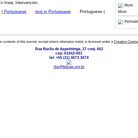
n línea; Intervención.
More
h
|
Portuguese
·
text in Portuguese
·
Portuguese (
More
Permali
the contents of this journal, except where otherwise noted, is licensed under a
Creative Common
Rua Barão de Itapetininga, 37 conj. 402
cep: 01042-001
tel: +55 (11) 3673 3674
rbp@febrap.org.br