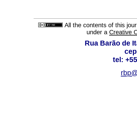
All the contents of this jo
under a
Creative 
Rua Barão de It
cep
tel: +5
rbp@