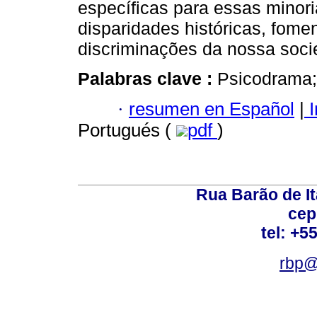
específicas para essas minori
disparidades históricas, fome
discriminações da nossa soci
Palabras clave :
Psicodrama; 
·
resumen en Español
|
I
Portugués (
pdf
)
Rua Barão de It
cep
tel: +5
rbp@