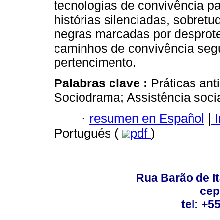
tecnologias de convivência pa
histórias silenciadas, sobret
negras marcadas por desprot
caminhos de convivência segur
pertencimento.
Palabras clave :
Práticas ant
Sociodrama; Assistência socia
·
resumen en Español
|
I
Portugués (
pdf
)
Rua Barão de It
cep
tel: +5