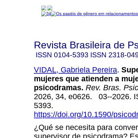
Revista Brasileira de 
ISSN
0104-5393
ISSN
2318-04
VIDAL, Gabriela Pereira
.
Supe
mujeres que atienden a muje
psicodramas.
Rev. Bras. Psi
2026, 34, e0626. 03--2026. 
5393.
https://doi.org/10.1590/psico
¿Qué se necesita para conver
supervisor de psicodrama? Est