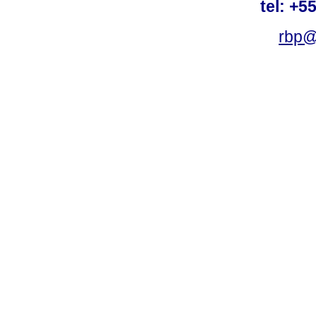
tel: +5
rbp@