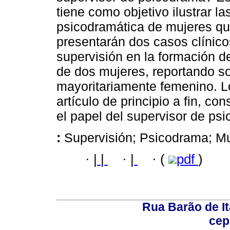
tiene como objetivo ilustrar la
psicodramática de mujeres que
presentarán dos casos clínic
supervisión en la formación de
de dos mujeres, reportando so
mayoritariamente femenino. L
artículo de principio a fin, co
el papel del supervisor de ps
:
Supervisión; Psicodrama; Mu
·
|
|
·
|
·
(
pdf
)
Rua Barão de It
cep