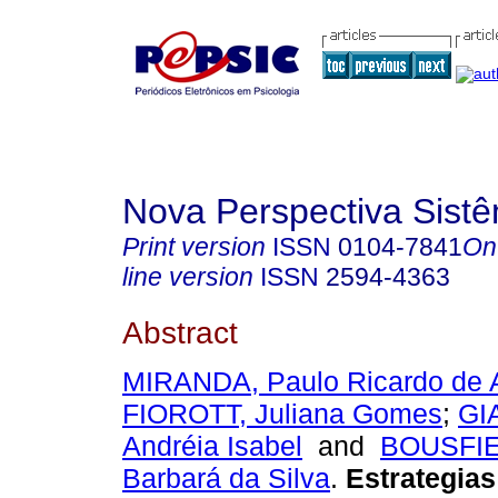
Nova Perspectiva Sist
Print version
ISSN
0104-7841
On
line version
ISSN
2594-4363
Abstract
MIRANDA, Paulo Ricardo de 
FIOROTT, Juliana Gomes
;
GI
Andréia Isabel
and
BOUSFIE
Barbará da Silva
.
Estrategias