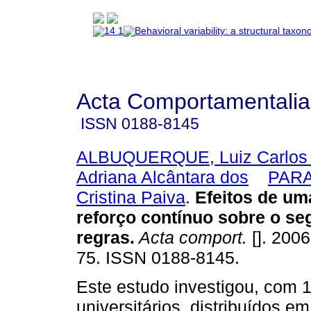
Acta Comportamentalia
ISSN
0188-8145
ALBUQUERQUE, Luiz Carlos
Adriana Alcântara dos
PARA
Cristina Paiva
.
Efeitos de uma
reforço contínuo sobre o s
regras
.
Acta comport.
[]. 2006
75. ISSN 0188-8145.
Este estudo investigou, com 
universitários, distribuídos em