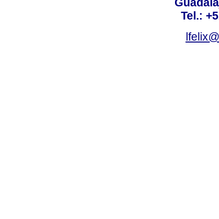
Guadalaj
Tel.: +
lfelix