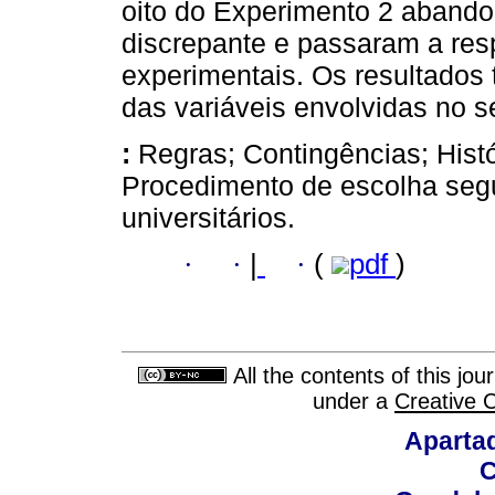
oito do Experimento 2 aband
discrepante e passaram a res
experimentais. Os resultados 
das variáveis envolvidas no s
:
Regras; Contingências; Histó
Procedimento de escolha seg
universitários.
·
·
|
·
(
pdf
)
All the contents of this jo
under a
Creative 
Aparta
C