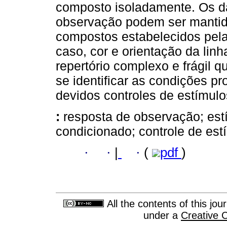
composto isoladamente. Os d
observação podem ser mantida
compostos estabelecidos pel
caso, cor e orientação da linh
repertório complexo e frágil 
se identificar as condições pr
devidos controles de estímulo
:
resposta de observação; est
condicionado; controle de es
·
·
|
·
(
pdf
)
All the contents of this jo
under a
Creative 