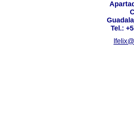
Aparta
C
Guadalaj
Tel.: +
lfelix