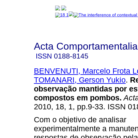
Acta Comportamentalia
ISSN
0188-8145
BENVENUTI, Marcelo Frota L
TOMANARI, Gerson Yukio
.
R
observação mantidas por es
compostos em pombos
.
Acta
2010, 18, 1, pp.9-33. ISSN 0
Com o objetivo de analisar
experimentalmente a manute
respostas de observação pel