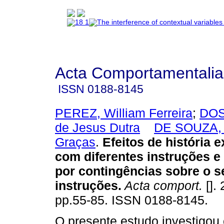
Acta Comportamentalia
ISSN
0188-8145
PEREZ, William Ferreira
;
DOS
de Jesus Dutra
DE SOUZA, 
Graças
.
Efeitos de história 
com diferentes instruções e
por contingências sobre o 
instruções
.
Acta comport.
[]. 
pp.55-85. ISSN 0188-8145.
O presente estudo investigou 