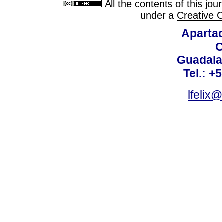
All the contents of this jo
under a
Creative 
Aparta
C
Guadalaj
Tel.: +
lfelix