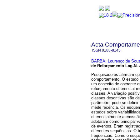
Acta Comportamen
ISSN
0188-8145
BARBA, Lourenço de Sou
de Reforçamento Lag-N
.
A
Pesquisadores afirmam que
comportamento. O estudo p
um conceito de operante qu
reforçamento diferencial m
classes. A variação positi
classes descritivas são d
parâmetro, pode-se definir
mede recência. Os esquem
estudos sobre variabilida
diferencialmente a emissã
adotaram como principal va
de eventos. Eram registra
diferentes sequências. O í
frequências. Como o esque