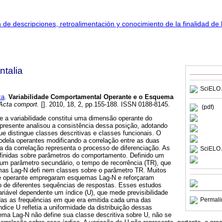
talia
SciELO 
za
.
Variabilidade Comportamental Operante e o Esquema
cta comport.
[]. 2010, 18, 2, pp.155-188. ISSN 0188-8145.
(pdf)
 a variabilidade constitui uma dimensão operante do
resente analisou a consistência dessa posição, adotando
e distingue classes descritivas e classes funcionais. O
odela operantes modificando a correlação entre as duas
va da correlação representa o processo de diferenciação. As
SciELO 
efinidas sobre parâmetros do comportamento. Definido um
 um parâmetro secundário, o tempo de recorrência (TR), que
as Lag-N defi nem classes sobre o parâmetro TR. Muitos
de operante empregaram esquemas Lag-N e reforçaram
o de diferentes sequências de respostas. Esses estudos
riável dependente um índice (U), que mede previsibilidade
das as frequências em que era emitida cada uma das
Permali
ndice U refletia a uniformidade da distribuição dessas
ma Lag-N não define sua classe descritiva sobre U, não se