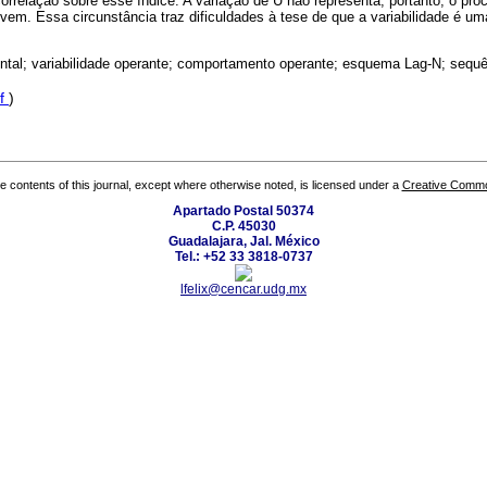
orrelação sobre esse índice. A variação de U não representa, portanto, o pro
m. Essa circunstância traz dificuldades à tese de que a variabilidade é u
ntal; variabilidade operante; comportamento operante; esquema Lag-N; sequ
f
)
the contents of this journal, except where otherwise noted, is licensed under a
Creative Common
Apartado Postal 50374
C.P. 45030
Guadalajara, Jal. México
Tel.: +52 33 3818-0737
lfelix@cencar.udg.mx