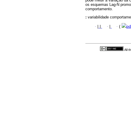
pode medir a variação da c
os esquemas Lag-N promove
comportamento.
:
variabilidade comportame
·
|
|
·
|
·
(
pd
All 