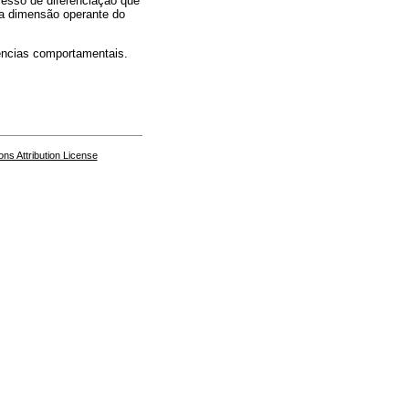
cesso de diferenciação que
ma dimensão operante do
ências comportamentais.
s Attribution License