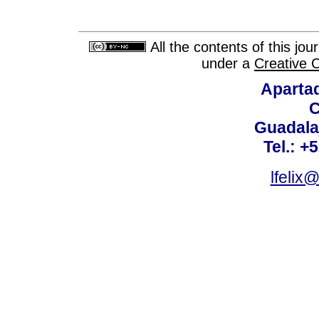
All the contents of this jo
under a
Creative 
Aparta
C
Guadalaj
Tel.: +
lfelix