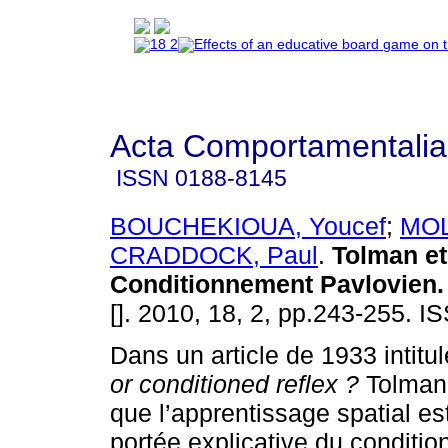
Acta Comportamentalia
ISSN
0188-8145
BOUCHEKIOUA, Youcef
;
MOL
CRADDOCK, Paul
.
Tolman et
Conditionnement Pavlovien
.
[]. 2010, 18, 2, pp.243-255. 
Dans un article de 1933 intitu
or conditioned reflex ?
Tolman 
que l’apprentissage spatial es
portée explicative du conditi