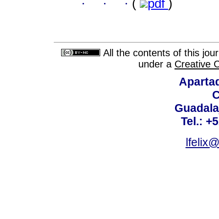
·
·
·
(
pdf
)
All the contents of this jo
under a
Creative 
Aparta
C
Guadalaj
Tel.: +
lfelix