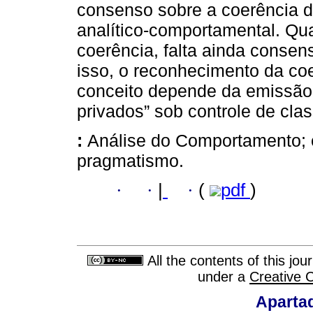
consenso sobre a coerência d
analítico-comportamental. Q
coerência, falta ainda conse
isso, o reconhecimento da coe
conceito depende da emissão 
privados” sob controle de cla
:
Análise do Comportamento; e
pragmatismo.
·
·
|
·
(
pdf
)
All the contents of this jo
under a
Creative 
Aparta