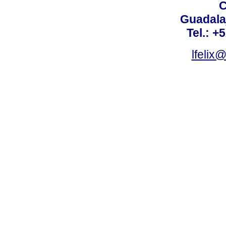
C
Guadalaj
Tel.: +
lfelix