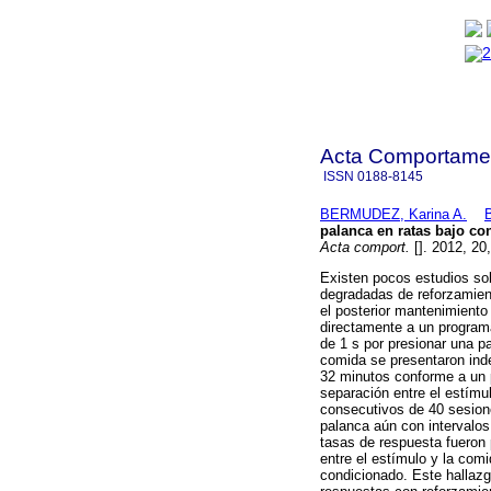
Acta Comportamen
ISSN
0188-8145
BERMUDEZ, Karina A.
palanca en ratas bajo c
Acta comport.
[]. 2012, 20
Existen pocos estudios so
degradadas de reforzamient
el posterior mantenimient
directamente a un programa
de 1 s por presionar una p
comida se presentaron ind
32 minutos conforme a un p
separación entre el estímul
consecutivos de 40 sesione
palanca aún con intervalos
tasas de respuesta fueron 
entre el estímulo y la comi
condicionado. Este hallazg