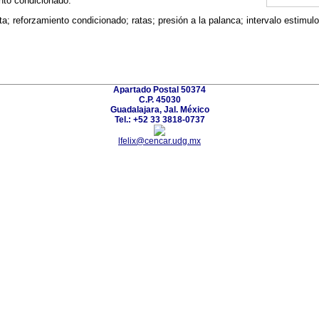
nto condicionado.
ta; reforzamiento condicionado; ratas; presión a la palanca; intervalo estimul
Apartado Postal 50374
C.P. 45030
Guadalajara, Jal. México
Tel.: +52 33 3818-0737
lfelix@cencar.udg.mx