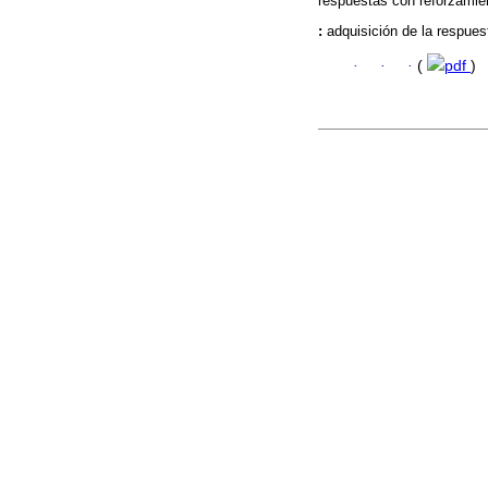
respuestas con reforzamie
:
adquisición de la respues
·
·
·
(
pdf
)