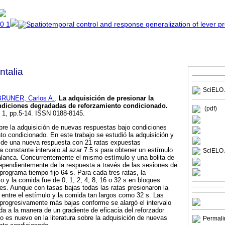
talia
SciELO 
BRUNER, Carlos A.
.
La adquisición de presionar la
ondiciones degradadas de reforzamiento condicionado
.
(pdf)
, 1, pp.5-14. ISSN 0188-8145.
bre la adquisición de nuevas respuestas bajo condiciones
o condicionado. En este trabajo se estudió la adquisición y
o de una nueva respuesta con 21 ratas expuestas
 constante intervalo al azar 7.5 s para obtener un estímulo
SciELO 
alanca. Concurrentemente el mismo estímulo y una bolita de
ependientemente de la respuesta a través de las sesiones de
rograma tiempo fijo 64 s. Para cada tres ratas, la
o y la comida fue de 0, 1, 2, 4, 8, 16 o 32 s en bloques
s. Aunque con tasas bajas todas las ratas presionaron la
 entre el estímulo y la comida tan largos como 32 s. Las
progresivamente más bajas conforme se alargó el intervalo
da a la manera de un gradiente de eficacia del reforzador
o es nuevo en la literatura sobre la adquisición de nuevas
Permali