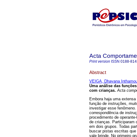
Acta Comportamen
Print version
ISSN
0188-814
Abstract
VEIGA, Dhayana Inthamo
Uma análise das funções
com crianças
.
Acta compo
Embora haja uma extensa 
função de instruções, mui
investigar esse fenômeno. 
correspondência de instru
procedimento de operante-l
de crianças. Participaram 
em dois grupos. Todas part
buscar pistas escritas qu
vale brinde. No primeiro 