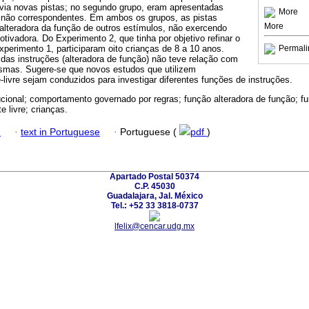
via novas pistas; no segundo grupo, eram apresentadas
More
 não correspondentes. Em ambos os grupos, as pistas
More
alteradora da função de outros estímulos, não exercendo
otivadora. Do Experimento 2, que tinha por objetivo refinar o
xperimento 1, participaram oito crianças de 8 a 10 anos.
Permali
das instruções (alteradora de função) não teve relação com
smas. Sugere-se que novos estudos que utilizem
livre sejam conduzidos para investigar diferentes funções de instruções.
ucional; comportamento governado por regras; função alteradora de função; fu
 livre; crianças.
h
·
text in Portuguese
·
Portuguese (
pdf
)
Apartado Postal 50374
C.P. 45030
Guadalajara, Jal. México
Tel.: +52 33 3818-0737
lfelix@cencar.udg.mx