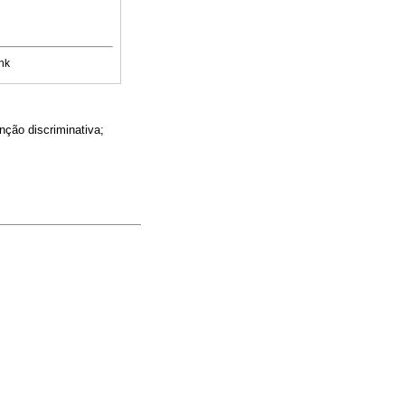
nk
nção discriminativa;