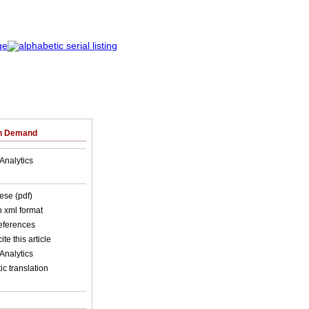
on Demand
Analytics
ese (pdf)
in xml format
references
ite this article
Analytics
c translation