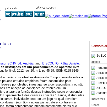
talia
Services 
5
SciELO 
article
ussu
;
SCHMIDT, Andréia
and
BISCOUTO, Kátia Daniele
.
 de instruções em um procedimento de operante livre
Portugu
rt.
[online]. 2012, vol.20, n.1, pp.45-69. ISSN 0188-8145.
Article 
discussão conceitual na Análise do Comportamento sobre a
Article 
to poucos estudos empíricos foram conduzidos para
How to c
Teve-se por objetivo investigar se a correspondência ou não
SciELO 
ções em relação às condições de reforço em um
ivre alteraria a função dessas instruções sobre o responder
Automati
do Experimento 1 dez crianças com 8 a 10 anos, distribuídas
iciparam, individualmente, de um jogo no qual deveriam
Indicators
e conduziam (ou não) a novas pistas, até encontrarem um
Share
grupo, foram apresentadas predominantemente pistas que