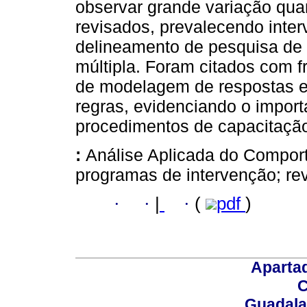
observar grande variação qu
revisados, prevalecendo inter
delineamento de pesquisa de 
múltipla. Foram citados com f
de modelagem de respostas e
regras, evidenciando o import
procedimentos de capacitaçã
:
Análise Aplicada do Comport
programas de intervenção; re
·
·
|
·
(
pdf
)
Aparta
C
Guadalaj