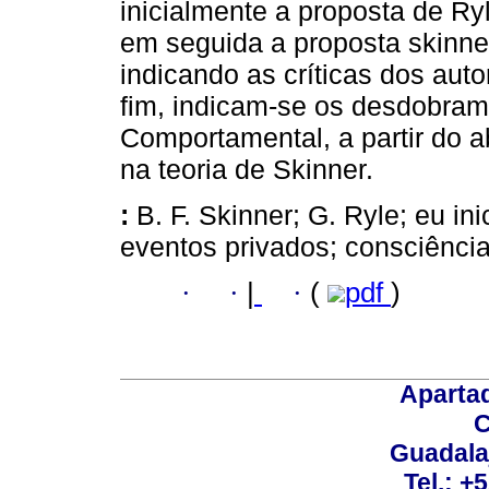
inicialmente a proposta de Ry
em seguida a proposta skinne
indicando as críticas dos auto
fim, indicam-se os desdobram
Comportamental, a partir do a
na teoria de Skinner.
:
B. F. Skinner; G. Ryle; eu in
eventos privados; consciênci
·
·
|
·
(
pdf
)
Aparta
C
Guadalaj
Tel.: +